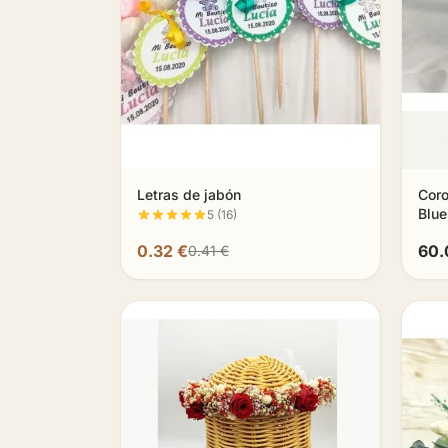
Letras de jabón
Coro
Blu
5 (16)
0.32 €
60.
0.41 €