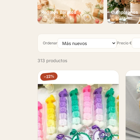
Regalos Baratos
Cumpleaños
106 productos
0 productos
Ordenar
Precio €
313 productos
−22%