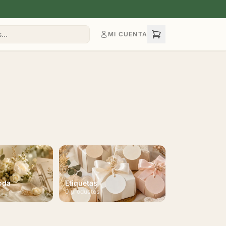
MI CUENTA
oda
Etiquetas
0 productos