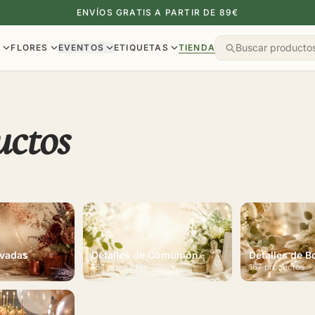
ENVÍOS GRATIS A PARTIR DE 89€
S
FLORES
EVENTOS
ETIQUETAS
TIENDA
uctos
rvadas
Detalles de Comunión
Detalles de B
184 productos
167 productos