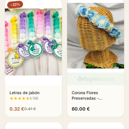
−22%
Letras de jabón
Corona Flores
Preservadas -
5 (16)
Bluesense
0.32 €
60.00 €
0.41 €