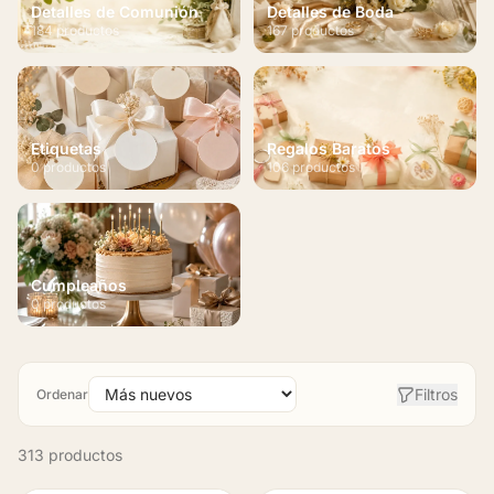
Detalles de Comunión
Detalles de Boda
184 productos
167 productos
Etiquetas
Regalos Baratos
0 productos
106 productos
Cumpleaños
0 productos
Filtros
Ordenar
313 productos