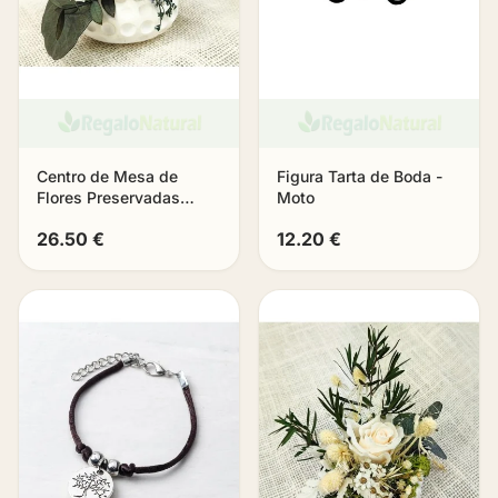
Centro de Mesa de
Figura Tarta de Boda -
Flores Preservadas
Moto
«Bruma»
26.50 €
12.20 €