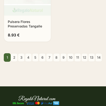
Pulsera Flores
Preservadas Tangalle
8.93 €
1
2
3
4
5
6
7
8
9
10
11
12
13
14