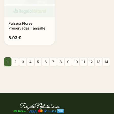
Pulsera Flores
Preservadas Tangalle
8.93 €
1
2
3
4
5
6
7
8
9
10
11
12
13
14