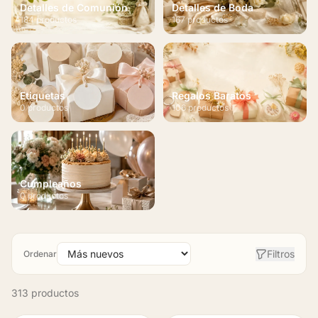
Detalles de Comunión
Detalles de Boda
184 productos
167 productos
Etiquetas
Regalos Baratos
0 productos
106 productos
Cumpleaños
0 productos
Filtros
Ordenar
313 productos