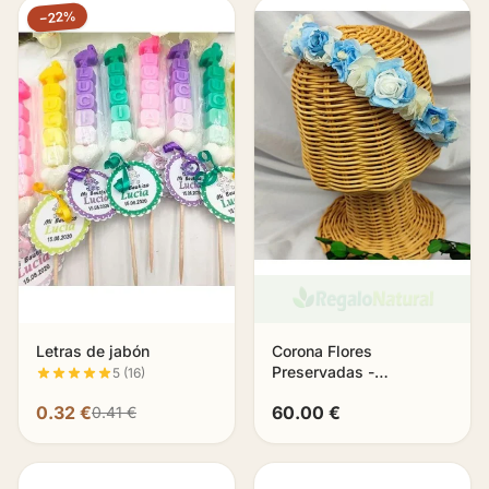
−22%
Letras de jabón
Corona Flores
Preservadas -
5 (16)
Bluesense
0.32 €
60.00 €
0.41 €