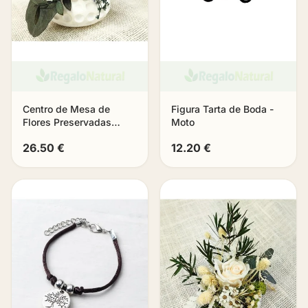
Centro de Mesa de
Figura Tarta de Boda -
Flores Preservadas
Moto
«Bruma»
26.50 €
12.20 €