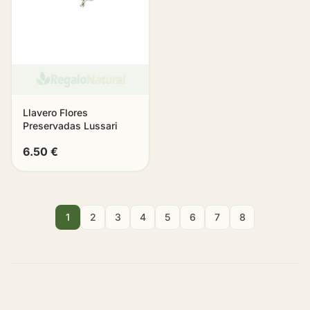
Llavero Flores
Preservadas Lussari
6.50 €
1
2
3
4
5
6
7
8